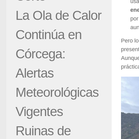
usa
ene
La Ola de Calor
por
aun
Continúa en
Pero l
present
Córcega:
Aunque 
prácti
Alertas
Meteorológicas
Vigentes
Ruinas de