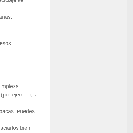
eciclaje se
tanas.
resos.
impieza.
(por ejemplo, la
opacas. Puedes
aciarlos bien.