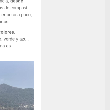
ancia,
desde
os de compost,
cer poco a poco,
rtes.
colores
,
, verde y azul.
ema es