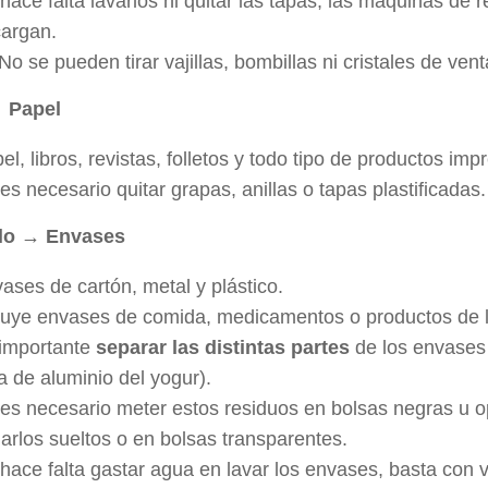
hace falta lavarlos ni quitar las tapas, las máquinas de r
argan.
No se pueden tirar vajillas, bombillas ni cristales de ven
 Papel
el, libros, revistas, folletos y todo tipo de productos imp
es necesario quitar grapas, anillas o tapas plastificadas.
lo → Envases
ases de cartón, metal y plástico.
luye envases de comida, medicamentos o productos de l
importante
separar las distintas partes
de los envases 
a de aluminio del yogur).
es necesario meter estos residuos en bolsas negras u 
arlos sueltos o en bolsas transparentes.
hace falta gastar agua en lavar los envases, basta con v