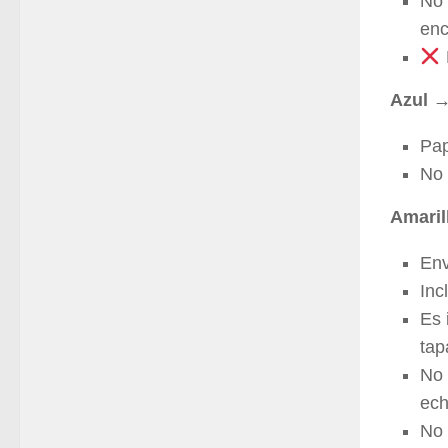
No 
enc
Azul →
Pap
No 
Amaril
Env
Inc
Es 
tap
No 
ech
No 