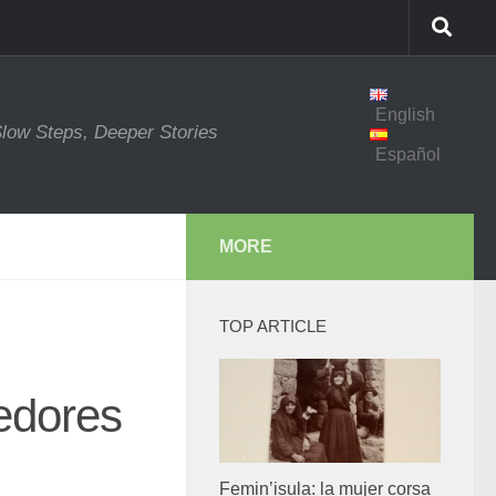
English
low Steps, Deeper Stories
Español
MORE
TOP ARTICLE
edores
Femin’isula: la mujer corsa