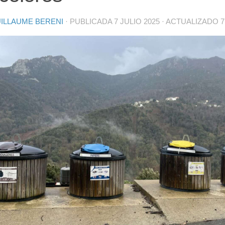
ILLAUME BERENI
· PUBLICADA
7 JULIO 2025
· ACTUALIZADO
7