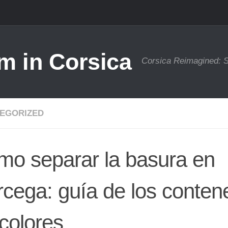
m in Corsica
Corsica Reimagined: S
EGORIZED
o separar la basura en
cega: guía de los conten
colores