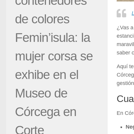
contenedores
de colores
¿Vas a 
Femin’isula: la
estanci
maravil
mujer corsa se
saber 
Aquí te
exhibe en el
Córce
gestión
Museo de
Cua
Córcega en
En Cór
Corte
Ne