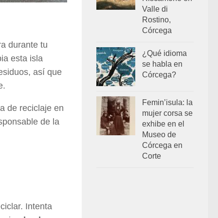
Valle di
Rostino,
Córcega
ra durante tu
¿Qué idioma
a esta isla
se habla en
residuos, así que
Córcega?
e.
Femin’isula: la
a de reciclaje en
mujer corsa se
sponsable de la
exhibe en el
Museo de
Córcega en
Corte
iclar. Intenta