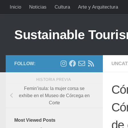
Inicio
Noticias
Cultura
Arte y Arquitectura
Saltar al contenido
Sustainable Touris
UNCAT
FOLLOW:
HISTORIA PREVIA
Cóm
Femin’isula: la mujer corsa se
exhibe en el Museo de Córcega en
Corte
Cór
Most Viewed Posts
de 